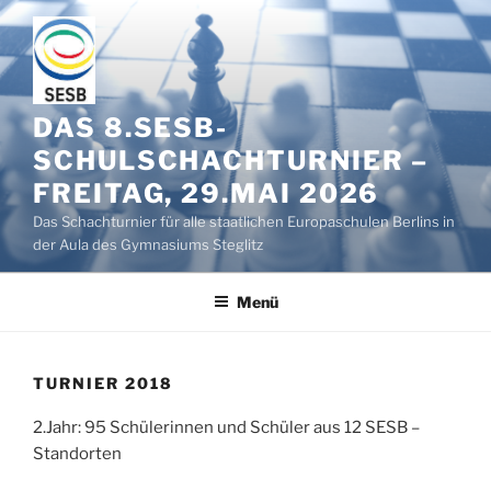
Zum
Inhalt
springen
DAS 8.SESB-
SCHULSCHACHTURNIER –
FREITAG, 29.MAI 2026
Das Schachturnier für alle staatlichen Europaschulen Berlins in
der Aula des Gymnasiums Steglitz
Menü
TURNIER 2018
2.Jahr: 95 Schülerinnen und Schüler aus 12 SESB –
Standorten